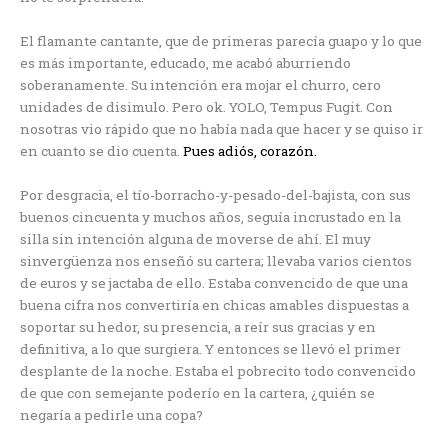
El flamante cantante, que de primeras parecía guapo y lo que
es más importante, educado, me acabó aburriendo
soberanamente. Su intención era mojar el churro, cero
unidades de disimulo. Pero ok. YOLO, Tempus Fugit. Con
nosotras vio rápido que no había nada que hacer y se quiso ir
en cuanto se dio cuenta.
Pues adiós, corazón.
Por desgracia, el tío-borracho-y-pesado-del-bajista, con sus
buenos cincuenta y muchos años, seguía incrustado en la
silla sin intención alguna de moverse de ahí. El muy
sinvergüenza nos enseñó su cartera; llevaba varios cientos
de euros y se jactaba de ello. Estaba convencido de que una
buena cifra nos convertiría en chicas amables dispuestas a
soportar su hedor, su presencia, a reír sus gracias y en
definitiva, a lo que surgiera. Y entonces se llevó el primer
desplante de la noche. Estaba el pobrecito todo convencido
de que con semejante poderío en la cartera, ¿quién se
negaría a pedirle una copa?