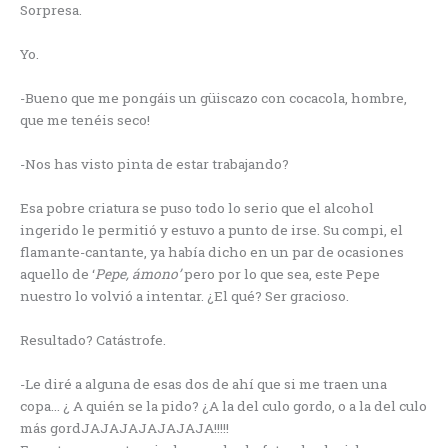
Sorpresa.
Yo.
-Bueno que me pongáis un güiscazo con cocacola, hombre,
que me tenéis seco!
-Nos has visto pinta de estar trabajando?
Esa pobre criatura se puso todo lo serio que el alcohol
ingerido le permitió y estuvo a punto de irse. Su compi, el
flamante-cantante, ya había dicho en un par de ocasiones
aquello de ‘
Pepe, ámono’
pero por lo que sea, este Pepe
nuestro lo volvió a intentar. ¿El qué? Ser gracioso.
Resultado? Catástrofe.
-Le diré a alguna de esas dos de ahí que si me traen una
copa… ¿ A quién se la pido? ¿A la del culo gordo, o a la del culo
más gordJAJAJAJAJAJAJA!!!!!