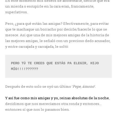
En este momento mis deseos de abofetearle, decirle que era
un mierda o escupirle en la cara eran, francamente,
superlativos.
Pero, ¿para qué están las amigas? Efectivamente, para evitar
que te machaque un borracho por decirle/hacerle lo que se
merece. Así que una de mis mejores amigas de la historia de
las mejores amigas, le señaló con un precioso dedo acusador,
y entre carcajada y carcajada, le soltó:
PERO TÚ TE CREES QUE ESTÁS PA ELEGIR, HIJO 
MÍO!!!!??????
Después de esto solo se oyó un último ‘
Pepe, ámono
‘.
Y así fue como mis amigas y yo, reinas absolutas de la noche
,
decidimos que nos merecíamos otra ronda y entonces…
entonces sí que nos lo pasamos bien.