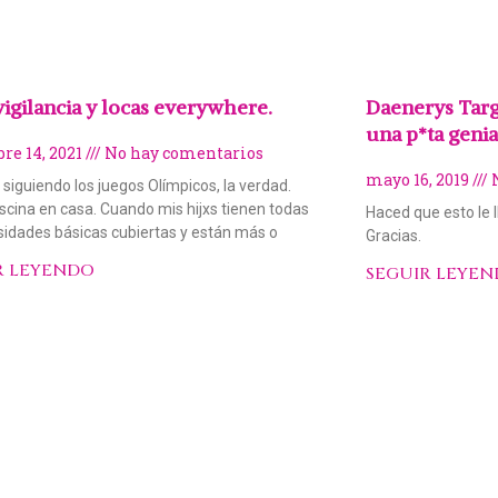
vigilancia y locas everywhere.
Daenerys Targ
una p*ta genia 
re 14, 2021
No hay comentarios
mayo 16, 2019
N
 siguiendo los juegos Olímpicos, la verdad.
scina en casa. Cuando mis hijxs tienen todas
Haced que esto le ll
sidades básicas cubiertas y están más o
Gracias.
R LEYENDO
SEGUIR LEYE