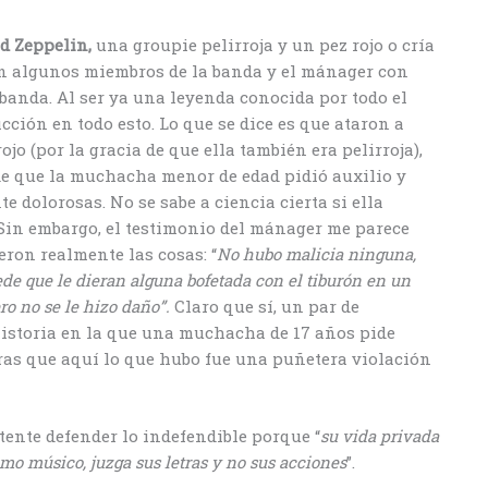
d Zeppelin,
una groupie pelirroja y un pez rojo o cría
ron algunos miembros de la banda y el mánager con
 banda. Al ser ya una leyenda conocida por todo el
cción en todo esto. Lo que se dice es que ataron a
jo (por la gracia de que ella también era pelirroja),
de que la muchacha menor de edad pidió auxilio y
e dolorosas. No se sabe a ciencia cierta si ella
 Sin embargo, el testimonio del mánager me parece
eron realmente las cosas: “
No hubo malicia ninguna,
de que le dieran alguna bofetada con el tiburón en un
ero no se le hizo daño”.
Claro que sí, un par de
istoria en la que una muchacha de 17 años pide
aras que aquí lo que hubo fue una puñetera violación
ntente defender lo indefendible porque “
su vida privada
como músico, juzga sus letras y no sus acciones
”.