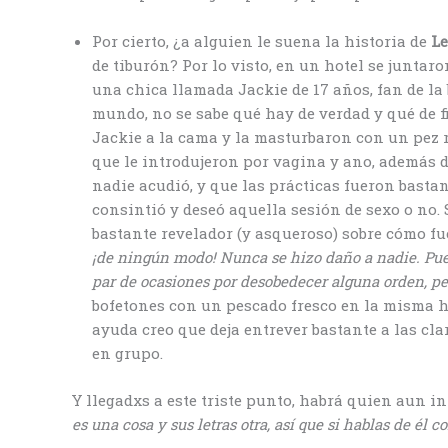
Por cierto, ¿a alguien le suena la historia de
Le
de tiburón? Por lo visto, en un hotel se junta
una chica llamada Jackie de 17 años, fan de la
mundo, no se sabe qué hay de verdad y qué de fi
Jackie a la cama y la masturbaron con un pez ro
que le introdujeron por vagina y ano, además 
nadie acudió, y que las prácticas fueron bastant
consintió y deseó aquella sesión de sexo o no.
bastante revelador (y asqueroso) sobre cómo fu
¡de ningún modo! Nunca se hizo daño a nadie.
Pue
par de ocasiones por desobedecer alguna orden
, p
bofetones con un pescado fresco en la misma h
ayuda creo que deja entrever bastante a las cl
en grupo.
Y llegadxs a este triste punto, habrá quien aun i
es una cosa y sus letras otra, así que si hablas de él 