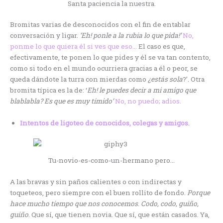
Santa paciencia la nuestra.
Bromitas varias de desconocidos con el fin de entablar
conversación y ligar.
‘Eh! ponle a la rubia lo que pida!’
No,
ponme lo que quiera él si ves que eso…
El caso es que,
efectivamente, te ponen lo que pides y él se va tan contento,
como si todo en el mundo ocurriera gracias a él o peor, se
queda dándote la turra con mierdas como
¿estás sola
?’. Otra
bromita típica es la de: ‘
Eh! le puedes decir a mi amigo que
blablabla? Es que es muy tímido’
No, no puedo; adios.
Intentos de ligoteo de conocidos, colegas y amigos
.
Tu-novio-es-como-un-hermano pero…
A las bravas y sin paños calientes o con indirectas y
toqueteos, pero siempre con el buen rollito de fondo.
Porque
hace mucho tiempo que nos conocemos
.
Codo, codo, guiño,
guiño
. Que sí, que tienen novia. Que sí, que están casados. Ya,