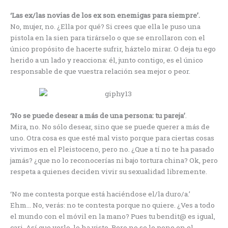
‘Las ex/las novias de los ex son enemigas para siempre’.
No, mujer, no. ¿Ella por qué? Si crees que ella le puso una
pistola en la sien para tirárselo o que se enrollaron con el
único propósito de hacerte sufrir, háztelo mirar. O deja tu ego
herido a un lado y reacciona: él, junto contigo, es el único
responsable de que vuestra relación sea mejor o peor.
‘No se puede desear a más de una persona: tu pareja’
.
Mira, no. No sólo desear, sino que se puede querer a más de
uno. Otra cosa es que esté mal visto porque para ciertas cosas
vivimos en el Pleistoceno, pero no. ¿Que a tí no te ha pasado
jamás? ¿que no lo reconocerías ni bajo tortura china? Ok, pero
respeta a quienes deciden vivir su sexualidad libremente.
‘No me contesta porque está haciéndose el/la duro/a.’
Ehm… No, verás: no te contesta porque no quiere. ¿Ves a todo
el mundo con el móvil en la mano? Pues tu bendit@ es igual,
cari. Así que verlo, lo ha visto. Pero no se le pone en el