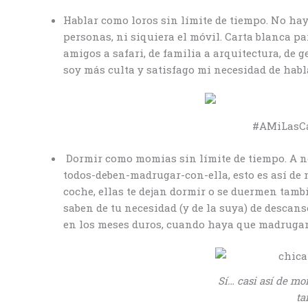
Hablar como loros sin límite de tiempo. No hay 
personas, ni siquiera el móvil. Carta blanca pa
amigos a safari, de familia a arquitectura, de g
soy más culta y satisfago mi necesidad de habla
#AMiLasC
Dormir como momias sin límite de tiempo. A no
todos-deben-madrugar-con-ella, esto es así de ma
coche, ellas te dejan dormir o se duermen tamb
saben de tu necesidad (y de la suya) de descan
en los meses duros, cuando haya que madrugar
Sí… casi así de m
ta