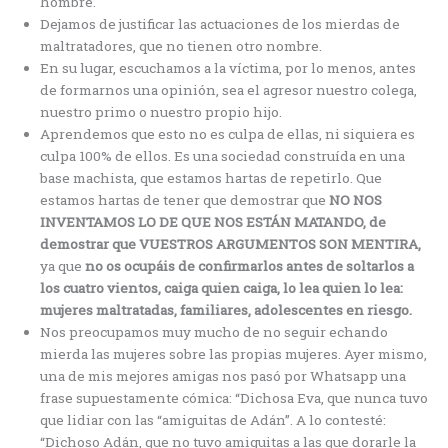
hombre.
Dejamos de justificar las actuaciones de los mierdas de
maltratadores, que no tienen otro nombre.
En su lugar, escuchamos a la víctima, por lo menos, antes
de formarnos una opinión, sea el agresor nuestro colega,
nuestro primo o nuestro propio hijo.
Aprendemos que esto no es culpa de ellas, ni siquiera es
culpa 100% de ellos. Es una sociedad construída en una
base machista, que estamos hartas de repetirlo. Que
estamos hartas de tener que demostrar que
NO NOS
INVENTAMOS LO DE QUE NOS ESTÁN MATANDO, de
demostrar que VUESTROS ARGUMENTOS SON MENTIRA,
ya que
no os ocupáis de confirmarlos antes de soltarlos a
los cuatro vientos, caiga quien caiga, lo lea quien lo lea:
mujeres maltratadas, familiares, adolescentes en riesgo.
Nos preocupamos muy mucho de no seguir echando
mierda las mujeres sobre las propias mujeres. Ayer mismo,
una de mis mejores amigas nos pasó por Whatsapp una
frase supuestamente cómica: “Dichosa Eva, que nunca tuvo
que lidiar con las “amiguitas de Adán”. A lo contesté:
“Dichoso Adán, que no tuvo amiguitas a las que dorarle la