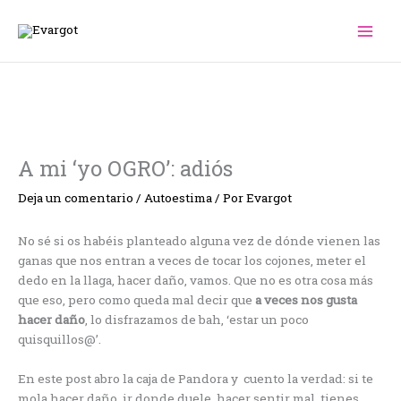
Ir
al
contenido
A mi ‘yo OGRO’: adiós
Deja un comentario
/
Autoestima
/ Por
Evargot
No sé si os habéis planteado alguna vez de dónde vienen las
ganas que nos entran a veces de tocar los cojones, meter el
dedo en la llaga, hacer daño, vamos. Que no es otra cosa más
que eso, pero como queda mal decir que
a veces nos gusta
hacer daño
, lo disfrazamos de bah, ‘estar un poco
quisquillos@’.
En este post abro la caja de Pandora y cuento la verdad: si te
mola hacer daño, ir donde duele, hacer sentir mal, tienes