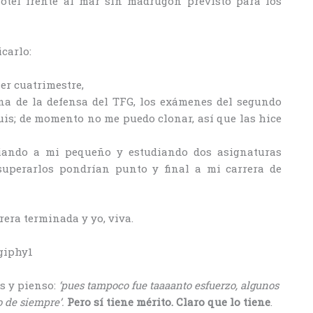
hotel frente al mar sin madrugón previsto para los
carlo:
er cuatrimestre,
a de la defensa del TFG, los exámenes del segundo
iguis; de momento no me puedo clonar, así que las hice
riando a mi pequeño y estudiando dos asignaturas
uperarlos pondrían punto y final a mi carrera de
rera terminada y yo, viva.
s y pienso:
‘pues tampoco fue taaaanto esfuerzo, algunos
 de siempre’.
Pero sí tiene mérito. Claro que lo tiene
.