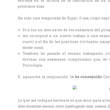
sentada en la terraza de la habitación de un 
próximos días.
Ha sido una temporada de flipar. O sea, cómo expli
Di a luz un mes antes de los exámenes del prim
me incorporé a un nuevo trabajo a una seman
cuatri y el fin de las prácticas (virtuales, am
desde casa).
También he pasado el verano trabajando, c
divinas con exámenes complicados que, de s
Psicología.
Y… aguanten la respiración: l
o he conseguido.
Car
Lo que me indigna bastante es que miro para atrá
días dormiste menos, otros madrugaste más, vamos, lo