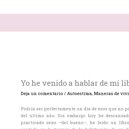
Ir
al
contenido
Yo he venido a hablar de mi li
Deja un comentario
/
Autoestima
,
Maneras de vivi
Podría ser perfectamente un día de esos que no pa
del último año. Sin embargo hoy he descansado
practicado sexo –del bueno–, he leído un lib