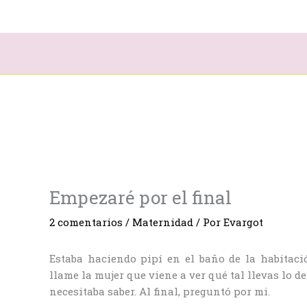
Ir
al
contenido
Empezaré por el final
2 comentarios
/
Maternidad
/ Por
Evargot
Estaba haciendo pipí en el baño de la habitaci
llame la mujer que viene a ver qué tal llevas lo d
necesitaba saber. Al final, preguntó por mi.