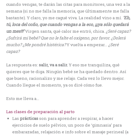
cuando vengas, te darán las citas para monitores, una vez a la
semana (si no me falla la memoria, que últimamente me falla
bastante). Y claro, yo me cagué viva. La realidad vino a mí.
‘Eh,
tú, loca del coño, que cuando vengas a la eco, ¡¡¡ya sólo quedará
un mes!!!’
Virgen santa, qué calor me entró, chica.
¿Seré capaz?
¿Sufrirá mi bebé? Que no le falte el oxígeno, por favor. ¿Dolerá
mucho? ¿Me pondré histérica?
Y vuelta a empezar…
¿Seré
capaz?
La respuesta es:
salir, va a salir.
Y eso me tranquiliza, qué
quieres que te diga. Ningún bebé se ha quedado dentro. Así
que bueno, racionalizo y me relajo. Cada vez lo llevo mejor.
Cuando llegue el momento, ya os diré cómo fue.
Esto me lleva a…
Las clases de preparación al parto
Las
prácticas
son para aprender a respirar, a hacer
ejercicios de suelo pélvico, un poco de ‘gimnasia’ para
embarazadas, relajación e info sobre el masaje perineal (a