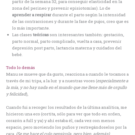
partir de la semana 32, para conseguir elasticidad en la
zona del perineo y prevenir episiotomías). Lo de
aprender a respirar
durante el parto según la intensidad
de las contracciones y durante la fase de pujos, creo que es
lo más importante.
Las clases
teóricas
son interesantes también: gestación,
parto normal, parto complicado, vuelta a casa, prevenir
depresión post parto, lactancia materna y cuidados del
bebé.
Todo lo demás
Manu se mueve que da gusto, reacciona a cuando le tocamos a
través de mi tripa, a la luz y a nuestras voces (
especialmente a
la mía, y no hay nada en el mundo que me llene más de orgullo
y felicidad
),
Cuando fui a recoger los resultados de la última analítica, me
hicieron una eco (cortita, sólo para ver que todo en orden,
corazón a full y ya) y ahí estaba él, cada vez con menos
espacio, pero moviendo los puños y restregándoselos por la
cara.
(Se me hace el culo pepsicola, pero bien, además)
.