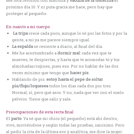
Me toca revisión con matrona y
vacuna de la tosferina
el
próximo día 10. Y ni puta gracia me hace, pero hay que
proteger al pequeño.
En cuanto a mi cuerpo
La tripa
crece cada poco, aunque lo sé por las fotos y por la
gente, a mí ya me parece siempre igual.
La espalda
se resiente a diario, al final del día.
Me he acostumbrado a
dormir mal:
cada vez que te
mueves, te despiertas, y hasta que te acomodas tú y tus
almohadas/cojines, pues eso. Por no hablar de las dos
veces mínimo que tengo que
hacer pis
.
Hablando de pis:
estoy hasta el pepe de soltar
pis/flujo/loquesea
todos los días cada dos por tres.
Normal, sí, pero qué asco. Y no, nada que ver con el suelo
pélvico. Tiene que salir y sale.
Preocupaciones de esta recta final
El
parto
. Ya sé que mi chico (el pequeño) está ahí dentro,
vivo, moviéndose y según todas las pruebas, sanísimo. Pero
al pedir la cita de la última eco y analítica, me dice la mujer: