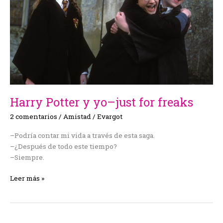
for
freaks
Harry Potter y yo–just for freaks
2 comentarios
/
Amistad
/
Evargot
–Podría contar mi vida a través de esta saga.
–¿Después de todo este tiempo?
–Siempre.
Leer más »