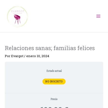
Ir
al
contenido
Relaciones sanas; familias felices
Por
Evargot
/
enero 10, 2024
Estado actual
NO INSCRITO
Precio